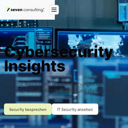
INSIGHTS
Cybersecurity
Insights
Aktuelle Meldungen und Einordnungen rund um IT-
Security, Cloud, Microsoft 365 und digitale Risiken.
Security besprechen
IT Security ansehen