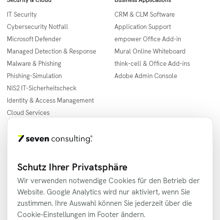
IT Security
CRM & CLM Software
Cybersecurity Notfall
Application Support
Microsoft Defender
empower Office Add-in
Managed Detection & Response
Mural Online Whiteboard
Malware & Phishing
think-cell & Office Add-ins
Phishing-Simulation
Adobe Admin Console
NIS2 IT-Sicherheitscheck
Identity & Access Management
Cloud Services
Informationen
Städte
Unternehmen
Berlin
Servicegebiete
Hamburg
Schutz Ihrer Privatsphäre
Insights
München
Wir verwenden notwendige Cookies für den Betrieb der
Analyse
Köln
Website. Google Analytics wird nur aktiviert, wenn Sie
Service Desk
Frankfurt
zustimmen. Ihre Auswahl können Sie jederzeit über die
Kontakt
Stuttgart
Cookie-Einstellungen im Footer ändern.