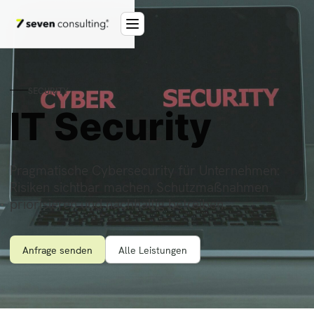
SECURITY
IT Security
Pragmatische Cybersecurity für Unternehmen:
Risiken sichtbar machen, Schutzmaßnahmen
priorisieren und nachhaltig betreiben.
Anfrage senden
Alle Leistungen