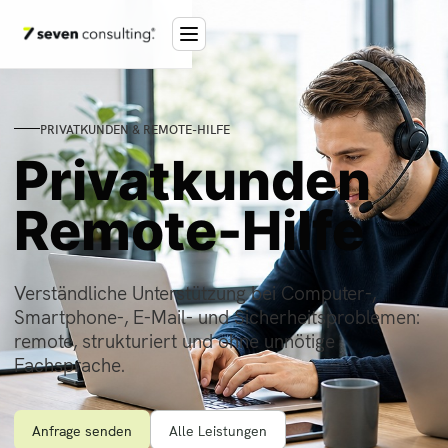
PRIVATKUNDEN & REMOTE-HILFE
Privatkunden
Remote-Hilfe
Verständliche Unterstützung bei Computer-,
Smartphone-, E-Mail- und Sicherheitsproblemen:
remote, strukturiert und ohne unnötige
Fachsprache.
Anfrage senden
Alle Leistungen