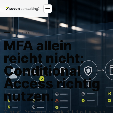
IDENTITY SECURITY
MFA allein
reicht nicht:
Conditional
Access richtig
nutzen.
Microsoft 365 wird erst wirklich belastbar, wenn