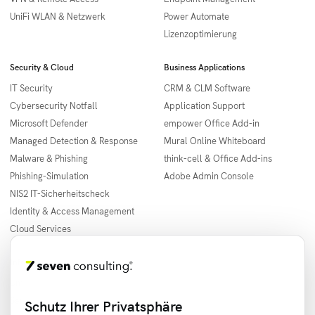
UniFi WLAN & Netzwerk
Power Automate
Lizenzoptimierung
Security & Cloud
Business Applications
IT Security
CRM & CLM Software
Cybersecurity Notfall
Application Support
Microsoft Defender
empower Office Add-in
Managed Detection & Response
Mural Online Whiteboard
Malware & Phishing
think-cell & Office Add-ins
Phishing-Simulation
Adobe Admin Console
NIS2 IT-Sicherheitscheck
Identity & Access Management
Cloud Services
Informationen
Städte
Unternehmen
Berlin
Servicegebiete
Hamburg
Schutz Ihrer Privatsphäre