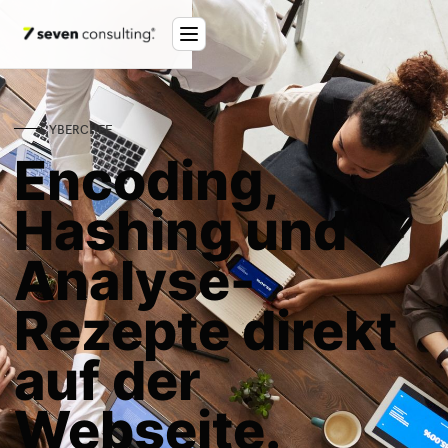
CYBERCHEF
Encoding,
Hashing und
Analyse-
Rezepte direkt
auf der
Webseite.