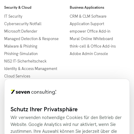
Security & Cloud
Business Applications
IT Security
CRM & CLM Software
Cybersecurity Notfall
Application Support
Microsoft Defender
empower Office Add-in
Managed Detection & Response
Mural Online Whiteboard
Malware & Phishing
think-cell & Office Add-ins
Phishing-Simulation
Adobe Admin Console
NIS2 IT-Sicherheitscheck
Identity & Access Management
Cloud Services
Informationen
Städte
Unternehmen
Berlin
Leistungen
Hamburg
Schutz Ihrer Privatsphäre
Insights
München
Wir verwenden notwendige Cookies für den Betrieb der
Analyse
Köln
Website. Google Analytics wird nur aktiviert, wenn Sie
Service Desk
Frankfurt
zustimmen. Ihre Auswahl können Sie jederzeit über die