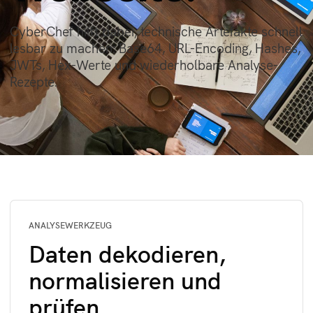
CyberChef hilft dabei, technische Artefakte schnell
lesbar zu machen: Base64, URL-Encoding, Hashes,
JWTs, Hex-Werte und wiederholbare Analyse-
Rezepte.
ANALYSEWERKZEUG
Daten dekodieren,
normalisieren und
prüfen.